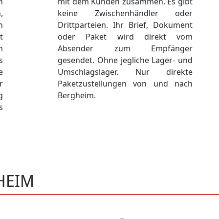
n
mit dem Kunden zusammen. Es gibt
,
keine Zwischenhändler oder
n
Drittparteien. Ihr Brief, Dokument
t
oder Paket wird direkt vom
n
Absender zum Empfänger
s
gesendet. Ohne jegliche Lager- und
e
Umschlagslager. Nur direkte
r
Paketzustellungen von und nach
g
Bergheim.
s
HEIM