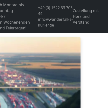
b Montag bis
+49 (0) 1522 33 703
onntag
Zustellung mit
44
4/7
Herz und
info@wanderfalke-
n Wochenenden
Verstand!
kurier.de
nd Feiertagen!