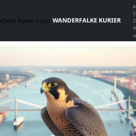
a
S
WANDERFALKE KURIER
2
A
u