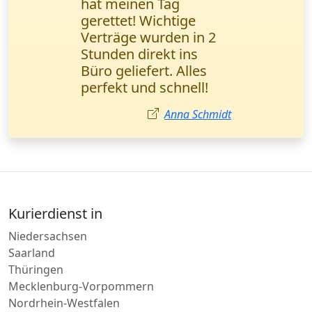
steht für
Zuverlässigkeit. Alle
Sendungen werden
pünktlich geliefert, und
unsere Kunden sind
zufrieden. Petrović
Milena,
Vertriebsmanagerin,
Leipzig.
Milena Petrović
Kurierdienst in
Niedersachsen
Saarland