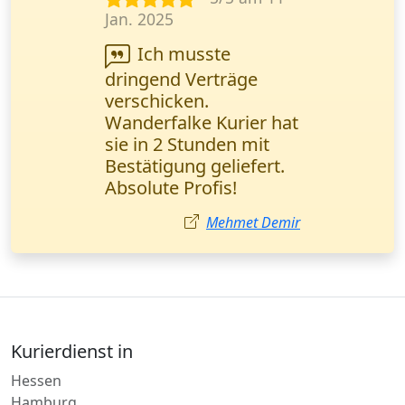
Dez. 2024
Beeindruckt von
der Geschwindigkeit
und Professionalität.
Dokumente wurden
wie versprochen am
selben Tag geliefert.
Vielen Dank. Thomas
Fischer, Unternehmer /
Frankfurt am Main.
Thomas Fischer
Kurierdienst in