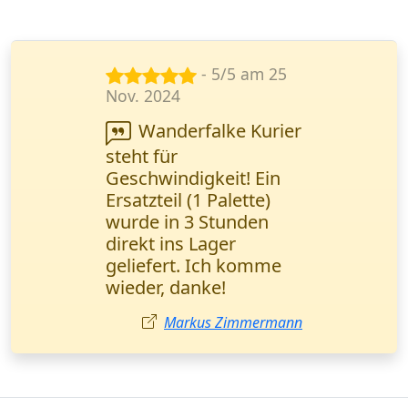
- 5/5 am 8
März 2024
Wir arbeiten seit
einem Jahr zusammen.
Keine Beanstandungen
nur positive
Erfahrungen. Danke
für den hochwertigen
Service! Viktor Novak,
Geschäftsführer
(Nürnberg).
Viktor Novak