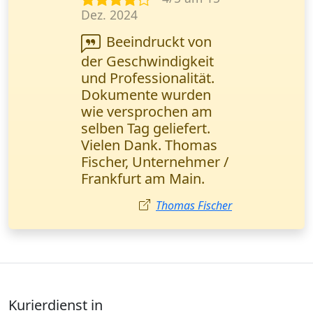
März 2025
Dokumentenlieferung
bestellt. Alles kam
pünktlich an, aber die
Kommunikation mit
der Zentrale war etwas
langsam. Insgesamt
bin ich zufrieden.
Sophie Klein
Kurierdienst in
Mecklenburg-Vorpommern