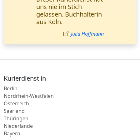
transparente
Sendungsverfolgung -
genau das, was wir
brauchen. Herr Weber,
Logistikmanager
(München).
Markus Weber
Kurierdienst in
Berlin
Nordrhein-Westfalen
Österreich
Saarland