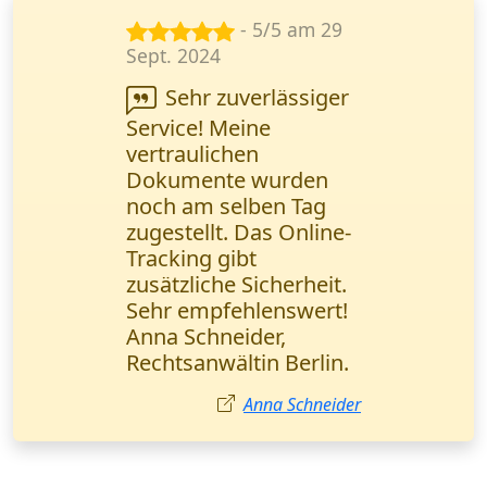
- 5/5 am 5
Jan. 2024
Schnelle Lieferung
technischer
Dokumentationen -
genau das, was wir
brauchen. Das Online-
Tracking funktioniert
einwandfrei. Alexander
Becker, IT-Spezialist
Stuttgart.
Alexander Becker