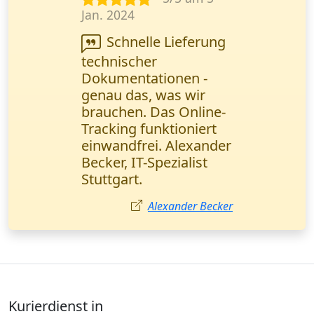
Okt. 2024
Lieferung von
Autoteilen auf 2
Paletten in eine andere
Stadt. Alles pünktlich,
der Fahrer hat beim
Abladen geholfen.
Preis etwas hoch, aber
top Qualität
Lukas Fischer
Kurierdienst in
Thüringen