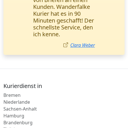
zusammen. Schnelle
Lieferung und
transparente
Sendungsverfolgung -
genau das, was wir
brauchen. Herr Weber,
Logistikmanager
(München).
Markus Weber
Kurierdienst in
Bremen
Niederlande