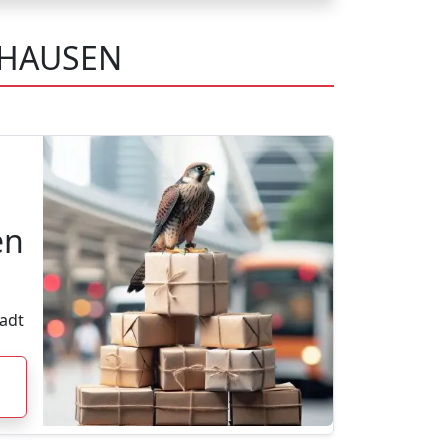
RHAUSEN
en
adt