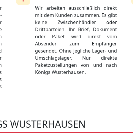
r
Wir arbeiten ausschließlich direkt
-
mit dem Kunden zusammen. Es gibt
r
keine Zwischenhändler oder
e
Drittparteien. Ihr Brief, Dokument
n
oder Paket wird direkt vom
n
Absender zum Empfänger
d
gesendet. Ohne jegliche Lager- und
r
Umschlagslager. Nur direkte
n
Paketzustellungen von und nach
s
Königs Wusterhausen.
s
s
IGS WUSTERHAUSEN