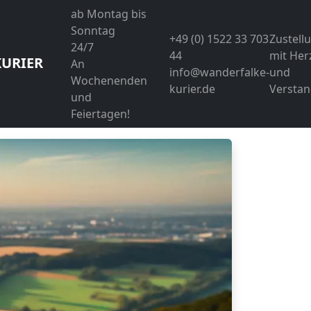
ab Montag bis
Sonntag
+49 (0) 1522 33 703
Zustell
24/7
44
mit Her
URIER
An
info@wanderfalke-
und
Wochenenden
kurier.de
Verstan
und
Feiertagen!