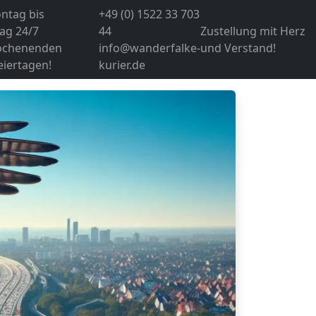
ntag bis
+49 (0) 1522 33 703
ag 24/7
44
Zustellung mit Herz
ochenenden
info@wanderfalke-
und Verstand!
eiertagen!
kurier.de