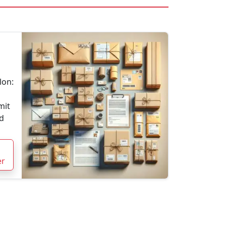
lon:
mit
d
er