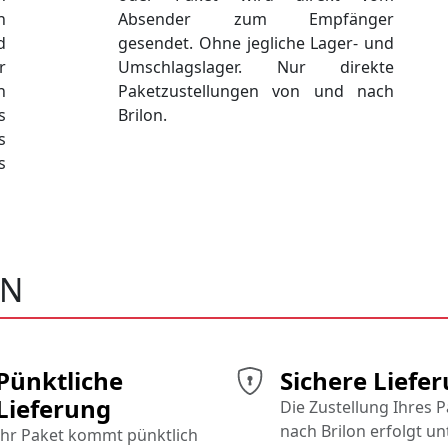
n
Absender zum Empfänger
d
gesendet. Ohne jegliche Lager- und
r
Umschlagslager. Nur direkte
n
Paketzustellungen von und nach
s
Brilon.
s
s
ON
Pünktliche
Sichere Liefe
Lieferung
Die Zustellung Ihres 
nach Brilon erfolgt un
Ihr Paket kommt pünktlich