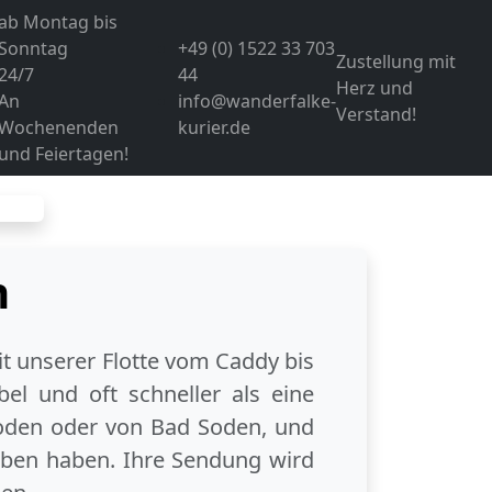
ab Montag bis
Sonntag
+49 (0) 1522 33 703
Zustellung mit
24/7
44
Herz und
An
info@wanderfalke-
Verstand!
Wochenenden
kurier.de
und Feiertagen!
n
it unserer Flotte vom Caddy bis
el und oft schneller als eine
oden
oder
von Bad Soden
, und
eben haben. Ihre Sendung wird