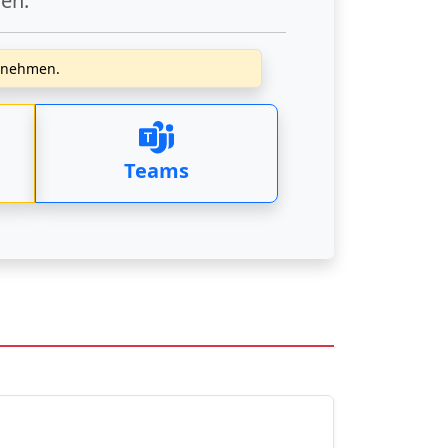
gen
.
zunehmen.
Teams