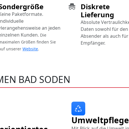
Sondergröße
Diskrete
Lieferung
Keine Paketformate.
Individuelle
Absolute Vertraulichke
Herangehensweise an jeden
Daten sowohl für den
einzelnen Kunden.
Die
Absender als auch für
maximalen Größen finden Sie
Empfänger.
auf unserer
Website
.
EN BAD SODEN
Umweltpflege
Mit Blick auf die Umwelt i