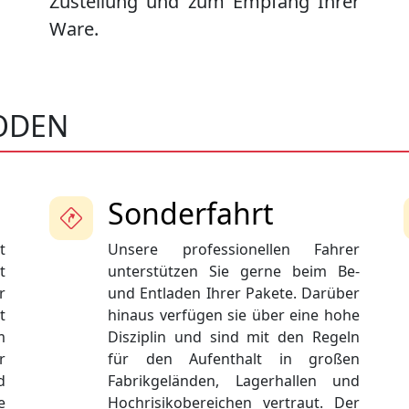
Zustellung und zum Empfang Ihrer
Ware.
SODEN
Sonderfahrt
t
Unsere professionellen Fahrer
t
unterstützen Sie gerne beim Be-
r
und Entladen Ihrer Pakete. Darüber
t
hinaus verfügen sie über eine hohe
m
Disziplin und sind mit den Regeln
r
für den Aufenthalt in großen
d
Fabrikgeländen, Lagerhallen und
e
Hochrisikobereichen vertraut. Der