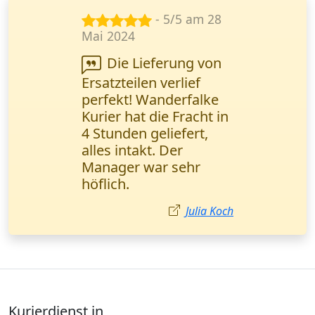
- 5/5 am 23
Sept. 2024
Wanderfalke Kurier
ist super zuverlässig!
Wichtige
Geschäftsunterlagen
wurden in einem
halben Tag direkt
übergeben. Ich
empfehle sie jedem!
Ayşe Yılmaz
Kurierdienst in