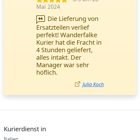
Jan. 2025
Die Zustellung
juristischer
Dokumente erfolgte
prompt. Das Online-
Tracking ermöglichte
eine lückenlose
Kontrolle des
Prozesses. M. Yılmatz,
Rechtsanwalt von
Hannover.
Mehmet Yılmatz