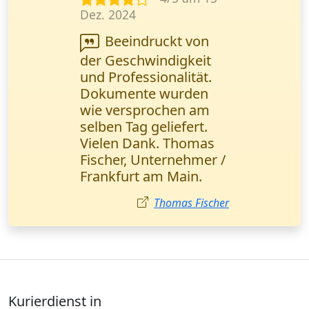
Jan. 2025
Ich musste
dringend Verträge
verschicken.
Wanderfalke Kurier hat
sie in 2 Stunden mit
Bestätigung geliefert.
Absolute Profis!
Mehmet Demir
Kurierdienst in
Rheinland-Pfalz
Deutschland