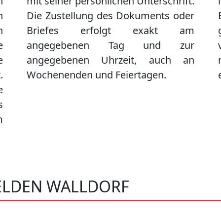
n
mit seiner persönlichen Unterschrift.
n
Die Zustellung des Dokuments oder
n
Briefes erfolgt exakt am
e
angegebenen Tag und zur
e
angegebenen Uhrzeit, auch an
.
Wochenenden und Feiertagen.
e
s
m
ELDEN WALLDORF