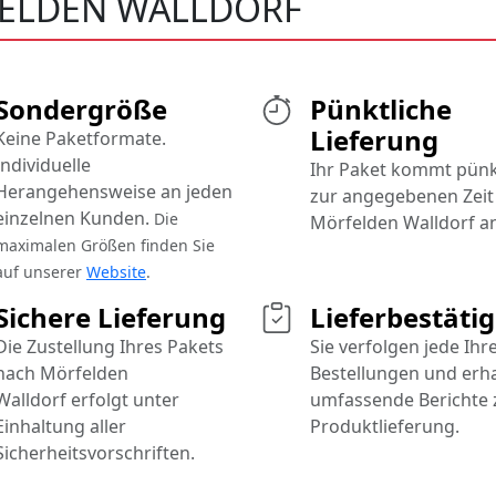
FELDEN WALLDORF
Sondergröße
Pünktliche
Lieferung
Keine Paketformate.
Individuelle
Ihr Paket kommt pünk
Herangehensweise an jeden
zur angegebenen Zeit 
einzelnen Kunden.
Die
Mörfelden Walldorf an
maximalen Größen finden Sie
auf unserer
Website
.
Sichere Lieferung
Lieferbestäti
Die Zustellung Ihres Pakets
Sie verfolgen jede Ihr
nach Mörfelden
Bestellungen und erh
Walldorf erfolgt unter
umfassende Berichte 
Einhaltung aller
Produktlieferung.
Sicherheitsvorschriften.