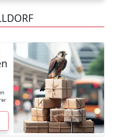
LLDORF
en
en
rer