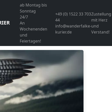
ab Montag bis
Sonntag
+49 (0) 1522 33 703
Zustellung
24/7
44
mit Herz
RIER
An
info@wanderfalke-
und
Wochenenden
kurier.de
Verstand!
und
Feiertagen!