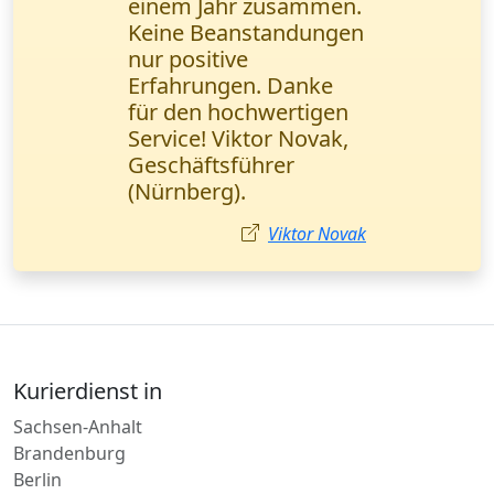
Lieferung eines
Ersatzteils (1
Europalette) bestellt. In
3 Stunden war es da,
die Fracht unversehrt.
Thomas Müller
Kurierdienst in
Sachsen-Anhalt
Brandenburg
Berlin
Hamburg
Italien
Österreich