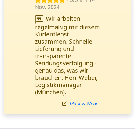
Sept. 2024
Wanderfalke Kurier
ist super zuverlässig!
Wichtige
Geschäftsunterlagen
wurden in einem
halben Tag direkt
übergeben. Ich
empfehle sie jedem!
Ayşe Yılmaz
Kurierdienst in
Baden-Württemberg