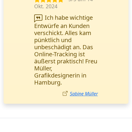
Aug. 2024
Ich habe die
Lieferung eines
Ersatzteils (1
Europalette) bestellt. In
3 Stunden war es da,
die Fracht unversehrt.
Thomas Müller
Kurierdienst in
Sachsen-Anhalt
Deutschland
Österreich