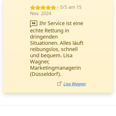
- 4/5 am 15
Dez. 2024
Beeindruckt von
der Geschwindigkeit
und Professionalität.
Dokumente wurden
wie versprochen am
selben Tag geliefert.
Vielen Dank. Thomas
Fischer, Unternehmer /
Frankfurt am Main.
Thomas Fischer