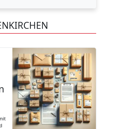
TENKIRCHEN
n
mit
d