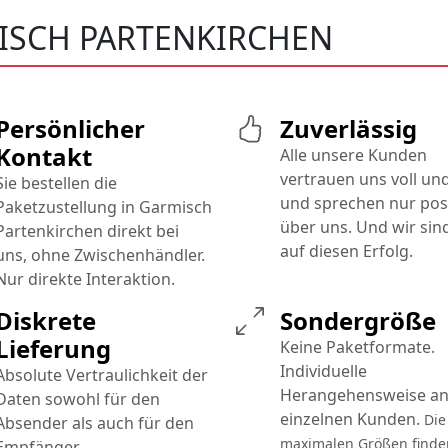
ISCH PARTENKIRCHEN
Persönlicher
Zuverlässig
Kontakt
Alle unsere Kunden
vertrauen uns voll un
Sie bestellen die
und sprechen nur posi
Paketzustellung in Garmisch
über uns. Und wir sind
Partenkirchen direkt bei
auf diesen Erfolg.
uns, ohne Zwischenhändler.
Nur direkte Interaktion.
Diskrete
Sondergröße
Lieferung
Keine Paketformate.
Individuelle
Absolute Vertraulichkeit der
Herangehensweise an
Daten sowohl für den
einzelnen Kunden.
Die
Absender als auch für den
maximalen Größen finde
Empfänger.