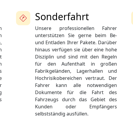
Sonderfahrt
m
Unsere professionellen Fahrer
n
unterstützen Sie gerne beim Be-
,
und Entladen Ihrer Pakete. Darüber
n
hinaus verfügen sie über eine hohe
t
Disziplin und sind mit den Regeln
n
für den Aufenthalt in großen
s
Fabrikgeländen, Lagerhallen und
e
Hochrisikobereichen vertraut. Der
r
Fahrer kann alle notwendigen
g
Dokumente für die Fahrt des
s
Fahrzeugs durch das Gebiet des
Kunden oder Empfängers
selbstständig ausfüllen.