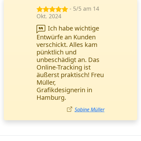
- 5/5 am 26
März 2024
Wanderfalke Kurier
hat meinen Tag
gerettet! Wichtige
Verträge wurden in 2
Stunden direkt ins
Büro geliefert. Alles
perfekt und schnell!
Anna Schmidt
Kurierdienst in