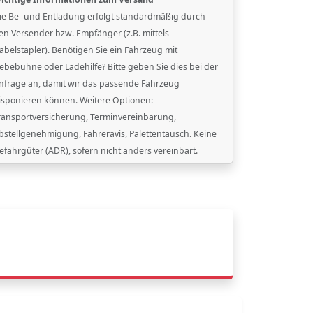
ie Be- und Entladung erfolgt standardmäßig durch
en Versender bzw. Empfänger (z.B. mittels
abelstapler). Benötigen Sie ein Fahrzeug mit
ebebühne oder Ladehilfe? Bitte geben Sie dies bei der
nfrage an, damit wir das passende Fahrzeug
isponieren können. Weitere Optionen:
ransportversicherung, Terminvereinbarung,
bstellgenehmigung, Fahreravis, Palettentausch. Keine
efahrgüter (ADR), sofern nicht anders vereinbart.