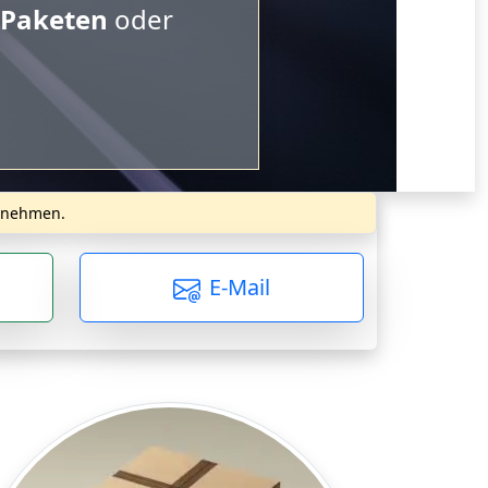
uropaletten
.
zunehmen.
E-Mail