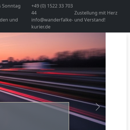
s Sonntag
+49 (0) 1522 33 703
44
Zustellung mit Herz
den und
info@wanderfalke-
und Verstand!
kurier.de
Nächste