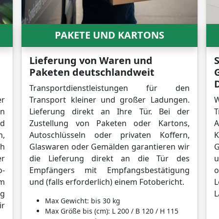
PAKETE UND KARTONS
Lieferung von Waren und
S
Paketen deutschlandweit
Transportdienstleistungen für den
er
Transport kleiner und großer Ladungen.
en
Lieferung direkt an Ihre Tür. Bei der
T
nd
Zustellung von Paketen oder Kartons,
A
n,
Autoschlüsseln oder privaten Koffern,
K
h
Glaswaren oder Gemälden garantieren wir
G
er
die Lieferung direkt an die Tür des
u
o-
Empfängers mit Empfangsbestätigung
m
und (falls erforderlich) einem Fotobericht.
L
ng
L
Max Gewicht: bis 30 kg
ir
Max Größe bis (cm): L 200 / B 120 / H 115