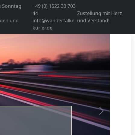
s Sonntag
+49 (0) 1522 33 703
44
Zustellung mit Herz
den und
info@wanderfalke-
und Verstand!
kurier.de
Nächste