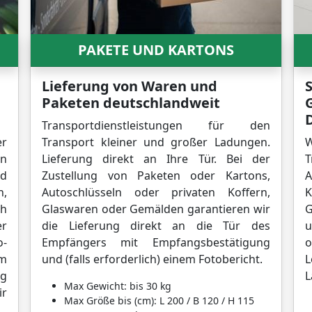
PAKETE UND KARTONS
Lieferung von Waren und
S
Paketen deutschlandweit
Transportdienstleistungen für den
er
Transport kleiner und großer Ladungen.
en
Lieferung direkt an Ihre Tür. Bei der
T
nd
Zustellung von Paketen oder Kartons,
A
n,
Autoschlüsseln oder privaten Koffern,
K
h
Glaswaren oder Gemälden garantieren wir
G
er
die Lieferung direkt an die Tür des
u
o-
Empfängers mit Empfangsbestätigung
m
und (falls erforderlich) einem Fotobericht.
L
ng
L
Max Gewicht: bis 30 kg
ir
Max Größe bis (cm): L 200 / B 120 / H 115