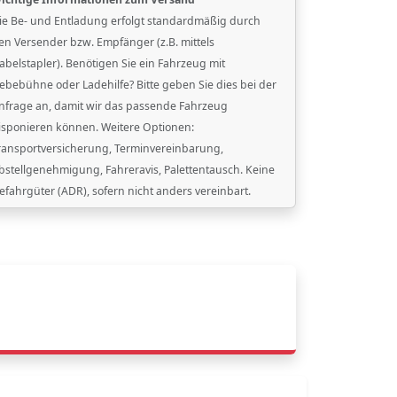
ie Be- und Entladung erfolgt standardmäßig durch
en Versender bzw. Empfänger (z.B. mittels
abelstapler). Benötigen Sie ein Fahrzeug mit
ebebühne oder Ladehilfe? Bitte geben Sie dies bei der
nfrage an, damit wir das passende Fahrzeug
isponieren können. Weitere Optionen:
ransportversicherung, Terminvereinbarung,
bstellgenehmigung, Fahreravis, Palettentausch. Keine
efahrgüter (ADR), sofern nicht anders vereinbart.