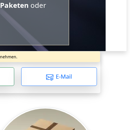
uropaletten
.
zunehmen.
E-Mail